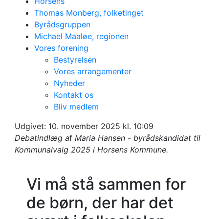
Horsens
Thomas Monberg, folketinget
Byrådsgruppen
Michael Maaløe, regionen
Vores forening
Bestyrelsen
Vores arrangementer
Nyheder
Sammen om folkeskolen
Kontakt os
Hjælp til dem der
Bliv medlem
Udgivet:
10. november 2025 kl. 10:09
her det svært
Debatindlæg a
f
Maria Hansen
- byrådskandidat til
Kommunalvalg 2025 i Horsens Kommune.
Vi må stå sammen for
de børn, der har det