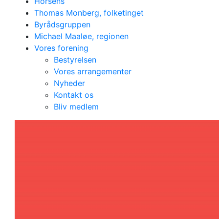
Horsens
Thomas Monberg, folketinget
Byrådsgruppen
Michael Maaløe, regionen
Vores forening
Bestyrelsen
Vores arrangementer
Nyheder
Kommunekredsforen
Kontakt os
Bliv medlem
i Horsens
Kommune