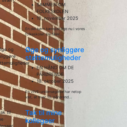
SAMMEN OM
FOLKESKOLEN
10. november 2025
En del børn kæmper lige nu i vores
folkeskoler. De føler...
Øge og synliggøre
støttemuligheder
EN HÅND OM DE
PÅRØRENDE
18. oktober 2025
En VIVE-undersøgelse har netop
vist, at hver 10. pårørend...
Tak til mine
kollegaer