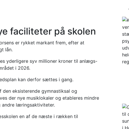
Dagsnæs Skole rykker f
 faciliteter på skolen
rsens er rykket markant frem, efter at
gt lån.
jes yderligere syv millioner kroner til anlægs-
mrådet i 2026.
dsplan kan derfor sættes i gang.
f den eksisterende gymnastiksal og
aves der nye musiklokaler og etableres mindre
 andre læringsaktiviteter.
sskolen en af de næste i rækken til