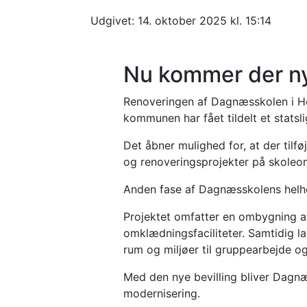
Renovering af 
Udgivet:
14. oktober 2025 kl. 15:14
Nu kommer der nye
Renoveringen af Dagnæsskolen i Ho
kommunen har fået tildelt et statsli
Det åbner mulighed for, at der tilfø
og renoveringsprojekter på skoleo
Anden fase af Dagnæsskolens helhe
Projektet omfatter en ombygning a
omklædningsfaciliteter. Samtidig l
rum og miljøer til gruppearbejde og
Med den nye bevilling bliver Dagnæ
modernisering.