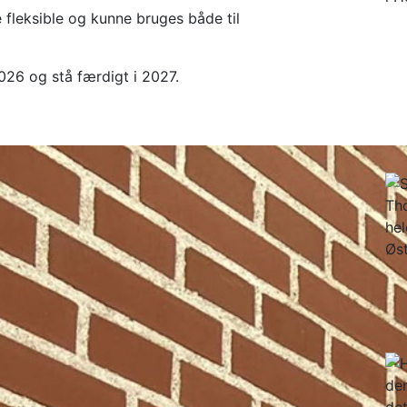
fleksible og kunne bruges både til
026 og stå færdigt i 2027.