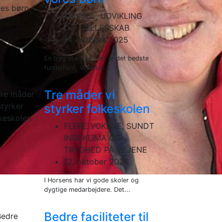
TRIVSEL, UDVIKLING
OG FÆLLESSKAB
14. oktober 2025
En tryg start på livet er det bedste
fundament, vi kan gi...
Tre måder vi
styrker folkeskolen
FLERE VOKSNE, SUNDT
INDEKLIMA OG
TRYGHED PÅ VEJENE
12. oktober 2025
I Horsens har vi gode skoler og
dygtige medarbejdere. Det...
Bedre faciliteter til