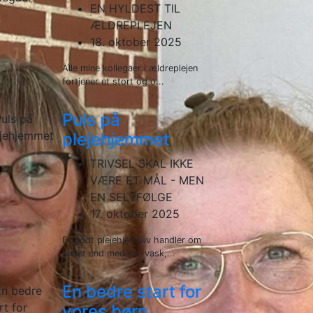
EN HYLDEST TIL
ÆLDREPLEJEN
18. oktober 2025
Alle mine kollegaer i ældreplejen
fortjener et stort og o...
Puls på
plejehjemmet
TRIVSEL SKAL IKKE
VÆRE ET MÅL - MEN
EN SELVFØLGE
17. oktober 2025
Et godt plejehjemsliv handler om
andet end medicin, vask,...
En bedre start for
vores børn