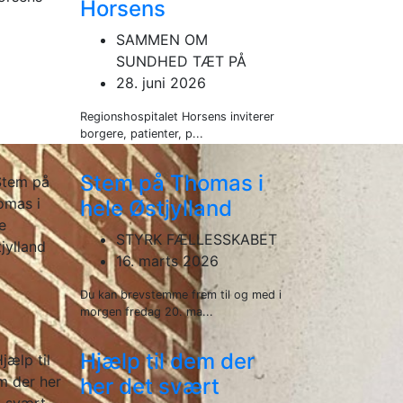
Horsens
SAMMEN OM
SUNDHED TÆT PÅ
28. juni 2026
Regionshospitalet Horsens inviterer
borgere, patienter, p...
Stem på Thomas i
hele Østjylland
STYRK FÆLLESSKABET
16. marts 2026
Du kan brevstemme frem til og med i
morgen fredag 20. ma...
Hjælp til dem der
her det svært