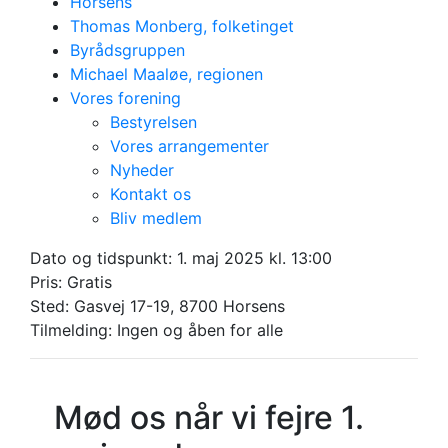
Horsens
Thomas Monberg, folketinget
Byrådsgruppen
Michael Maaløe, regionen
Vores forening
Bestyrelsen
Vores arrangementer
Nyheder
Torsdag 1. maj 2025
Kontakt os
1. maj med
Bliv medlem
fagbevægelsen
Dato og tidspunkt:
1. maj 2025 kl. 13:00
Pris: Gratis
Gasvej 17-19, 8700 Horsens
Sted: Gasvej 17-19, 8700 Horsens
Tilmelding: Ingen og åben for alle
Mød os når vi fejre 1.